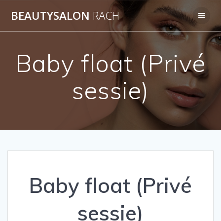
Ga
BEAUTYSALON
RACH
naar
de
inhoud
Baby float (Privé
sessie)
Baby float (Privé
sessie)