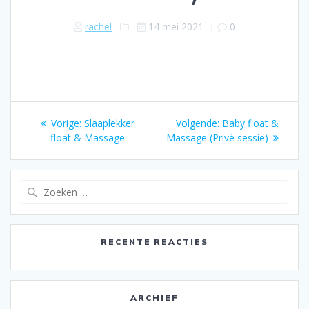
rachel
14 mei 2021
|
0
Bericht
Vorige:
Vorig
Slaaplekker
Volgende:
Volgend
Baby float &
navigatie
float & Massage
bericht:
Massage (Privé sessie)
bericht:
Zoeken
naar:
RECENTE REACTIES
ARCHIEF