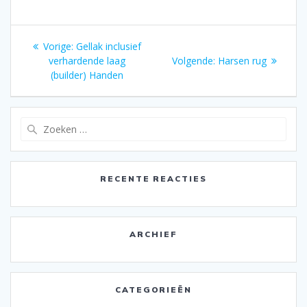
Bericht
Vorige:
Vorig
Gellak inclusief
navigatie
verhardende laag
bericht:
Volgende:
Volgend
Harsen rug
(builder) Handen
bericht:
Zoeken
naar:
RECENTE REACTIES
ARCHIEF
CATEGORIEËN