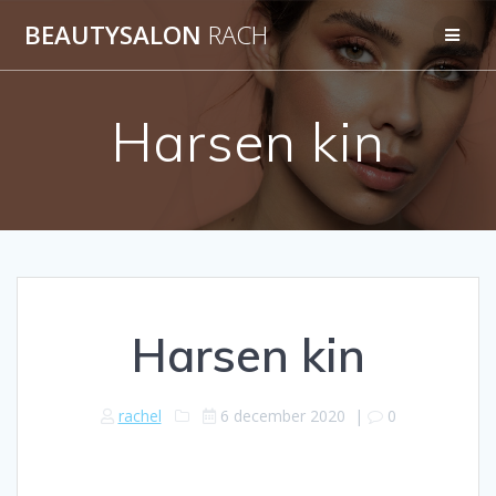
Ga
BEAUTYSALON
RACH
naar
de
inhoud
Harsen kin
Harsen kin
rachel
6 december 2020
|
0