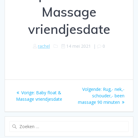
Massage
vriendjesdate
rachel
14 mei 2021
|
0
Bericht
Volgende:
Volgend
Rug,- nek,-
Vorige:
Vorig
Baby float &
navigatie
schouder,- been
bericht:
Massage vriendjesdate
bericht:
massage 90 minuten
Zoeken
naar: