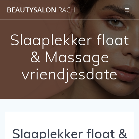
Ga
BEAUTYSALON
RACH
naar
de
inhoud
Slaaplekker float
& Massage
vriendjesdate
Slaaplekker float &