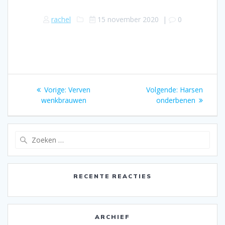
rachel
15 november 2020
|
0
Bericht
Vorige:
Vorig
Verven
Volgende:
Volgend
Harsen
navigatie
wenkbrauwen
bericht:
onderbenen
bericht:
Zoeken
naar:
RECENTE REACTIES
ARCHIEF