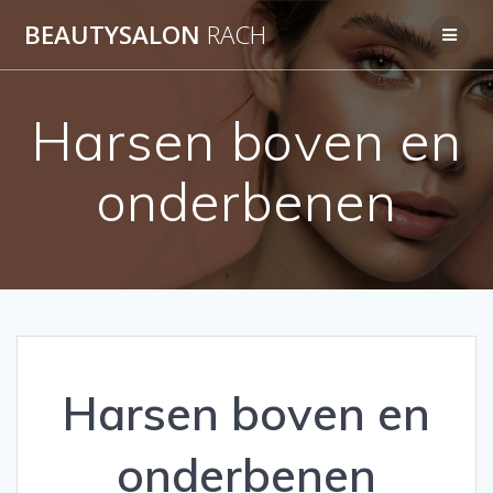
Ga
BEAUTYSALON
RACH
naar
de
inhoud
Harsen boven en
onderbenen
Harsen boven en
onderbenen